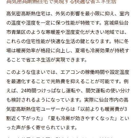
エアコンを活かした快適な断熱住宅の暮らし方
高気密高断熱住宅で実現する快適な省エネ生活
高気密高断熱とエアコン運用の省エネポイ
高気密高断熱住宅は、外気の影響を最小限に抑え、室内
ント
の温度や湿度を一定に保つ性能が特徴です。宮城県仙台
エアコンをつけっぱなしにする高断熱住宅
市青葉区のような寒暖差や湿度変化が大きい地域では、
の利点
これらの住宅性能が快適な生活の鍵となります。特に冬
場は暖房効率が格段に向上し、夏場も冷房効果が持続す
快適温度を維持する高気密高断熱のエアコ
ることで省エネ生活が実現できます。
ン活用術
断熱住宅でエアコン効率を高める運用方法
このような住まいでは、エアコンの稼働時間や設定温度
とは
を最適化することで光熱費を抑えることが可能です。例
高気密高断熱住宅で電気代を抑える暮らし
えば、24時間つけっぱなし運転や、間欠運転の使い分け
方
も検討されるようになっています。実際に仙台市内の高
気密高断熱住宅ユーザーからは「以前よりも暖房費が3
結露・カビ対策に役立つ高気密住宅の運用術
割近く下がった」「夏も冷房が効きやすくなった」とい
高気密高断熱住宅の結露防止と快適空間の
った声が多く寄せられています。
秘訣