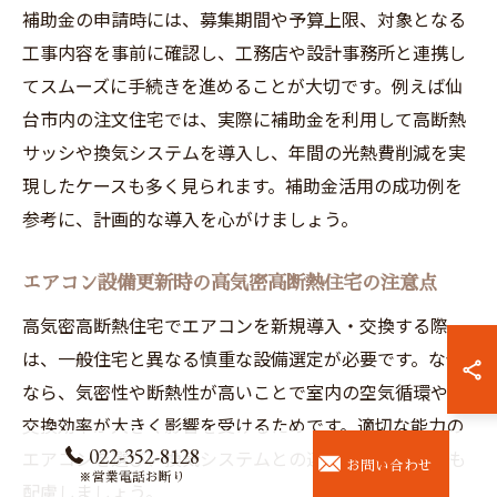
補助金の申請時には、募集期間や予算上限、対象となる
工事内容を事前に確認し、工務店や設計事務所と連携し
てスムーズに手続きを進めることが大切です。例えば仙
台市内の注文住宅では、実際に補助金を利用して高断熱
サッシや換気システムを導入し、年間の光熱費削減を実
現したケースも多く見られます。補助金活用の成功例を
参考に、計画的な導入を心がけましょう。
エアコン設備更新時の高気密高断熱住宅の注意点
高気密高断熱住宅でエアコンを新規導入・交換する際
は、一般住宅と異なる慎重な設備選定が必要です。なぜ
なら、気密性や断熱性が高いことで室内の空気循環や熱
交換効率が大きく影響を受けるためです。適切な能力の
022-352-8128
エアコンを選び、換気システムとの連動や気流設計にも
お問い合わせ
※営業電話お断り
配慮しましょう。