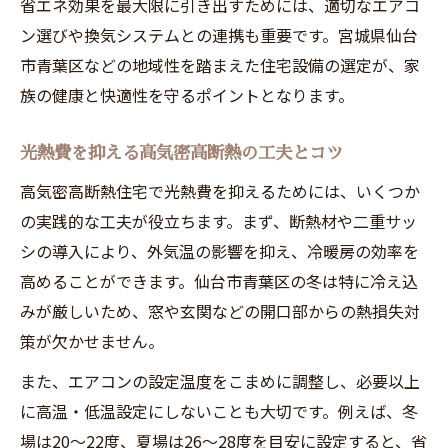
省エネ効果を最大限に引き出すためには、適切なエアコ
カビや湿気対策に強い高気密高断熱の特徴
ン選びや換気システムとの連携も重要です。宮城県仙台
とは
市青葉区などの地域性を踏まえた住宅設備の選定が、家
高気密高断熱住宅で実践する換気と空調管
族の健康と快適性を守るポイントとなります。
理
結露の発生を抑える高気密高断熱運用方法
光熱費を抑える高気密高断熱の工夫とコツ
カビリスクを減らす高気密高断熱の家づく
高気密高断熱住宅で光熱費を抑えるためには、いくつか
り
の実践的な工夫が役立ちます。まず、断熱材や二重サッ
冬も夏も安心できる高気密高断熱の住環境とは
シの導入により、外気温の影響を抑え、冷暖房の効率を
高気密高断熱住宅で四季を通じて快適に暮
高めることができます。仙台市青葉区の冬は特に冷え込
らす
みが厳しいため、窓や玄関などの開口部からの熱損失対
夏冬の温度差に強い高気密高断熱住宅の魅
策が欠かせません。
力
また、エアコンの設定温度をこまめに調整し、必要以上
高気密高断熱で実現する温度安定の仕組み
に高温・低温設定にしないことも大切です。例えば、冬
一年中安心な高気密高断熱の住環境を作る
場は20～22度、夏場は26～28度を目安に設定すると、省