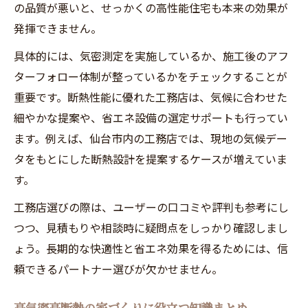
の品質が悪いと、せっかくの高性能住宅も本来の効果が
暮らし
発揮できません。
断熱住宅で家族を守る高気密高断熱の活用
具体的には、気密測定を実施しているか、施工後のアフ
術
ターフォロー体制が整っているかをチェックすることが
一年中快適に過ごせる高気密高断熱の工夫
重要です。断熱性能に優れた工務店は、気候に合わせた
とは
細やかな提案や、省エネ設備の選定サポートも行ってい
高気密高断熱住宅が健康維持に役立つ理由
ます。例えば、仙台市内の工務店では、現地の気候デー
住まい選びで重視したい高気密高断熱のポ
タをもとにした断熱設計を提案するケースが増えていま
イント
す。
工務店選びの際は、ユーザーの口コミや評判も参考にし
つつ、見積もりや相談時に疑問点をしっかり確認しまし
ょう。長期的な快適性と省エネ効果を得るためには、信
頼できるパートナー選びが欠かせません。