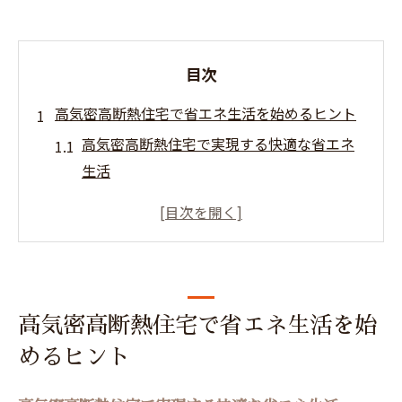
目次
高気密高断熱住宅で省エネ生活を始めるヒント
高気密高断熱住宅で実現する快適な省エネ
生活
光熱費を抑える高気密高断熱の工夫とコツ
断熱工務店選びで変わる高気密高断熱の効
果
高気密高断熱の家づくりに役立つ知識まと
め
高気密高断熱住宅で省エネ生活を始
高気密高断熱住宅と注文住宅の違いを理解
めるヒント
しよう