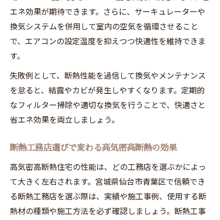
方法
エネ効果が期待できます。さらに、サーキュレーターや
断熱住宅で感じる快適性と省エネ効果
換気システムを併用して室内の空気を循環させること
補助金を活用したエアコン設備更新のポイント
で、エアコンの設定温度を抑えつつ快適性を維持できま
高気密高断熱住宅で補助金を賢く使う方法
す。
エアコン設備更新時の高気密高断熱住宅の
失敗例として、断熱性能を過信して換気やメンテナンス
注意点
を怠ると、結露やカビが発生しやすくなります。定期的
補助金制度を知って高断熱住宅の費用を抑
なフィルター掃除や適切な換気を行うことで、快適さと
える
省エネ効果を両立しましょう。
高気密高断熱住宅で補助金活用を最大化す
断熱工務店選びで変わる高気密高断熱の効果
るコツ
省エネエアコン導入時に重要な高気密高断
高気密高断熱住宅の性能は、どの工務店を選ぶかによっ
熱の知識
て大きく左右されます。宮城県仙台市青葉区で信頼でき
る断熱工務店を選ぶ際は、実績や施工事例、使用する断
一年中健康に過ごす断熱住宅活用法まとめ
熱材の種類や施工方法を必ず確認しましょう。断熱工事
高気密高断熱住宅で実現する健康な日々の