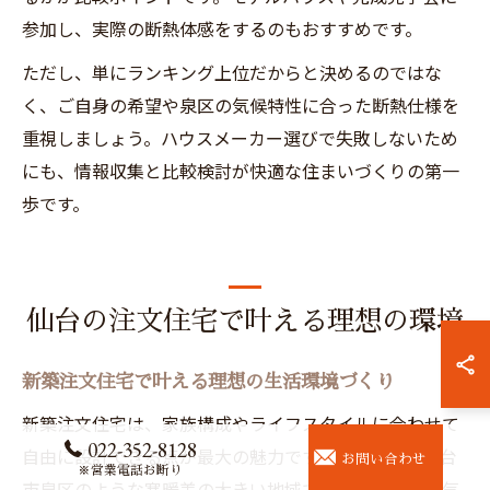
参加し、実際の断熱体感をするのもおすすめです。
ただし、単にランキング上位だからと決めるのではな
く、ご自身の希望や泉区の気候特性に合った断熱仕様を
重視しましょう。ハウスメーカー選びで失敗しないため
にも、情報収集と比較検討が快適な住まいづくりの第一
歩です。
仙台の注文住宅で叶える理想の環境
新築注文住宅で叶える理想の生活環境づくり
新築注文住宅は、家族構成やライフスタイルに合わせて
022-352-8128
自由に設計できる点が最大の魅力です。特に宮城県仙台
お問い合わせ
※営業電話お断り
市泉区のような寒暖差の大きい地域では、高断熱・高気