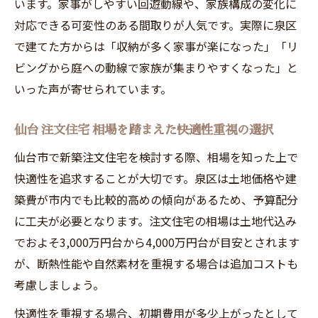
イント
います。家事がしやすい回遊動線や、家族構成の変化に
対応できる可変性のある間取りが人気です。実際に泉区
おしゃれな新築注文住宅に自然素材を取り
で建てた方からは「収納が多く家事が楽になった」「リ
入れる
ビングから庭への動線で家族が集まりやすくなった」と
健康住宅と注文住宅 土地代 込み 相場の両立
いった声が寄せられています。
方法
宮城 注文住宅 相場と無垢材のメリットを解
仙台 注文住宅 相場を踏まえた快適性重視の選択
説
仙台市で新築注文住宅を検討する際、相場を知った上で
仙台 注文住宅 おしゃれな自然素材住宅の魅
快適性を追求することが大切です。泉区は土地価格や建
力
築費が市内でも比較的高めの傾向があるため、予算配分
高断熱と高気密で冬も夏も快適な暮らし
に工夫が必要となります。注文住宅の相場は土地代込み
新築注文住宅で高断熱・高気密を実現する
でおよそ3,000万円台から4,000万円台が目安とされます
コツ
が、断熱性能や自然素材を重視する場合は追加コストも
仙台 注文住宅 相場と断熱性の最新トレンド
考慮しましょう。
高断熱な新築注文住宅でヒートショック対
快適性を重視する場合、初期費用が多少上がったとして