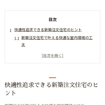
目次
快適性追求できる新築注文住宅のヒント
新築注文住宅で叶える快適な室内環境の工
夫
仙台 注文住宅 相場を踏まえた快適性重視の
選択
新築注文住宅と仙台家を建てるなら場所の
考え方
気候に合わせた新築注文住宅の快適性追求
快適性追求できる新築注文住宅のヒ
術
ント
仙台 注文住宅 おしゃれな家づくりの秘訣と
快適性