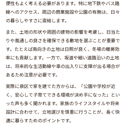
り
便性もよく考える必要があります。特に地下鉄やバス路
線へのアクセス、周辺の商業施設や公園の有無は、日々
長く住み続けたい新築住宅設計の要点
の暮らしやすさに直結します。
新築注文住宅で長寿命を実現する設計ポイ
ント
また、土地の形状や周囲の建物の影響を考慮し、日当た
りや風通しの良さを確保できる敷地を選ぶことが重要で
仙台 工務店ランキングも参考に耐久性を重
す。たとえば南向きの土地は日照が良く、冬場の暖房効
視
率にも貢献します。一方で、坂道や細い道路沿いの土地
注文住宅 土地代 込み 相場を押さえた設計術
は、将来的な生活動線や車の出入りに支障が出る場合が
おしゃれと機能性を両立する新築注文住宅
あるため注意が必要です。
の秘訣
実際に泉区で家を建てた方からは、「公園や学校が近
宮城 注文住宅 相場と持続可能な家づくりの
く、安心して子育てできる環境が決め手になった」とい
視点
った声も多く聞かれます。家族のライフスタイルや将来
設計に合わせて、立地選びを慎重に行うことが、長く快
適に暮らすためのポイントです。