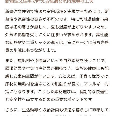
新築注文住宅で叶える快適な室内環境の工夫
家族の健康を守る泉区の新築住宅選び
新築注文住宅で快適な室内環境を実現するためには、断
新築注文住宅で家族の健康を守る断熱仕様
熱性や気密性の高さが不可欠です。特に宮城県仙台市泉
とは
区は冬の寒さが厳しく、夏も湿度が上がりやすいため、
仙台 注文住宅 相場と健康住宅の両立ポイン
外気の影響を受けにくい住まいが求められます。高性能
ト
な断熱材や二重サッシの導入は、室温を一定に保ち光熱
費の削減にもつながります。
おしゃれと健康を両立する新築注文住宅の
選び方
また、無垢材や漆喰壁といった自然素材を使うことで、
家族思いの新築注文住宅と土地代込み相場
調湿効果や空気清浄効果が期待でき、家族の健康にも配
の知識
慮した室内空間が叶います。たとえば、子育て世帯では
仙台 工務店ランキングも参考に長く住める
床材に無垢材を選ぶことで肌触りが良く、アレルギー対
家選び
策にもなります。こうした素材選びは、長期的な快適性
と安全性を両立するための重要なポイントです。
無垢材や漆喰壁を活かした家づくり
新築注文住宅で無垢材・漆喰壁を活かすポ
さらに、生活動線や収納計画も快適な暮らしに直結して