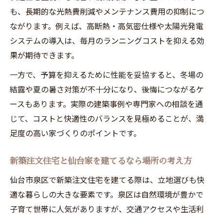
策を
も、長期的な光熱費削減やメンテナンス費用の抑制につ
夏も冬も快適な新築注文住宅の気密性能と
ながります。例えば、高断熱・高気密仕様や太陽光発電
は
システムの導入は、毎月のランニングコストを抑える効
宮城県ハウスメーカーランキングも参考に
果が期待できます。
断熱比較
一方で、予算を抑えるために性能を妥協すると、冬場の
仙台の注文住宅で叶える理想の環境
結露や夏の暑さ対策が不十分になり、後悔につながるケ
新築注文住宅で叶える理想の生活環境づく
ースもあります。実際の建築事例や専門家への相談を通
り
じて、コストと快適性のバランスを見極めることが、満
仙台家を建てるなら場所選びと快適性の関
足度の高い家づくりのポイントです。
係
仙台 注文住宅 おしゃれで機能的な家の条件
新築注文住宅と仙台家を建てるなら場所の考え方
新築注文住宅と土地代 込み 相場の最適な考
仙台市泉区で新築注文住宅を建てる際は、立地選びも快
え方
適な暮らしの大きな要素です。泉区は自然環境が豊かで
宮城 注文住宅 相場を意識した理想の家づく
子育て世帯に人気がありますが、交通アクセスや生活利