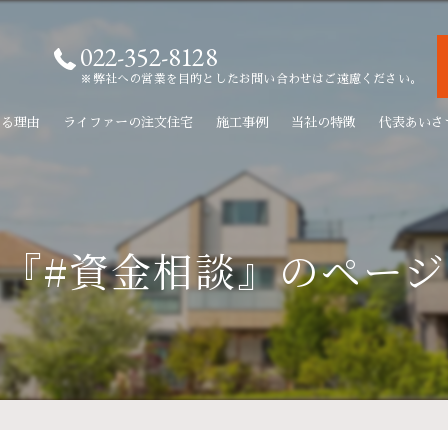
022-352-8128
※弊社への営業を目的としたお問い合わせはご遠慮ください。
れる理由
ライファーの注文住宅
施工事例
当社の特徴
代表あいさ
新築
リフォーム
『#資金相談』のペー
リノベーション
無垢材
自由設計