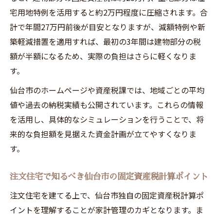
併用術
宅用地特例を活用すると約2万円程度に圧縮されます。合
新築住宅の減額特例を最大限活用するため
計で年間27万円前後が目安となりますが、減額特例や新
の注意点
築軽減措置を適用すれば、最初の3年間は建物部分の税
注文住宅の減税期間と評価替え時のリスク
額が半額になるため、実際の負担はさらに軽くなりま
管理
す。
固定資産税の納期と支払い手続き徹底解説
仙台市のホームページや資産税課では、地域ごとの平均
注文住宅の固定資産税納期を正しく把握す
値や過去の納税実績も公開されています。これらの情報
るポイント
を活用し、具体的なシミュレーションを行うことで、将
仙台市の納税通知書で確認すべき注文住宅
来的な負担額を見据えた資金計画が立てやすくなりま
の税額事項
す。
注文住宅の固定資産税支払い方法別のメリ
ットと注意点
注文住宅で知るべき仙台市の固定資産税計算ポイント
固定資産税を滞納しないための注文住宅向
注文住宅を建てる上で、仙台市独自の固定資産税計算ポ
け対策
イントを理解することが家計管理のカギとなります。ま