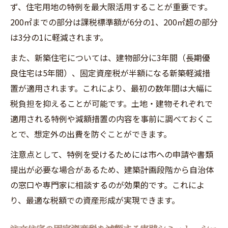
注文住宅の税額明細を活かした家計管理術
ず、住宅用地の特例を最大限活用することが重要です。
200㎡までの部分は課税標準額が6分の1、200㎡超の部分
宮城野区注文住宅の税額計算ポイント集
は3分の1に軽減されます。
注文住宅の税額計算に必須の評価額と税率
の基礎知識
また、新築住宅については、建物部分に3年間（長期優
良住宅は5年間）、固定資産税が半額になる新築軽減措
宮城野区の平均値を踏まえた注文住宅の税
置が適用されます。これにより、最初の数年間は大幅に
額試算法
税負担を抑えることが可能です。土地・建物それぞれで
注文住宅の固定資産税計算で見落としがち
適用される特例や減額措置の内容を事前に調べておくこ
な注意点
とで、想定外の出費を防ぐことができます。
土地・建物別に見る注文住宅の税額構成ポ
イント
注意点として、特例を受けるためには市への申請や書類
提出が必要な場合があるため、建築計画段階から自治体
注文住宅の資産価値と税金計画を両立させ
の窓口や専門家に相談するのが効果的です。これによ
る方法
り、最適な税額での資産形成が実現できます。