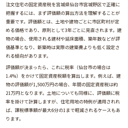
住宅用地特例で税負担を最適化する方法
注文住宅の固定資産税を宮城県仙台市宮城野区で正確に
注文住宅に活かす住宅用地特例の仕組みと
把握するには、まず評価額の算出方法を理解することが
効果
重要です。評価額とは、土地や建物ごとに市区町村が定
仙台市で小規模住宅用地特例を注文住宅に
める価格であり、原則として3年ごとに見直されます。建
適用する手順
物の場合、使用される建材や延床面積、築年数などが評
価基準となり、新築時は実際の建築費よりも低く設定さ
注文住宅の税負担を軽減する住宅用地特例
れる傾向があります。
活用術
固定資産税の減税を最大化する特例適用の
評価額が決まったら、これに税率（仙台市の場合は
ポイント
1.4%）をかけて固定資産税額を算出します。例えば、建
注文住宅で気を付けたい特例申請と必要な
物の評価額が1,500万円の場合、年間の固定資産税は約
確認事項
21万円となります。土地についても同様に、評価額に税
率を掛けて計算しますが、住宅用地の特例が適用されれ
宮城野区で知っておきたい固定資産税対策
ば、課税標準額が最大6分の1まで軽減されるケースもあ
注文住宅の固定資産税対策に有効な減税制
ります。
度の活用法