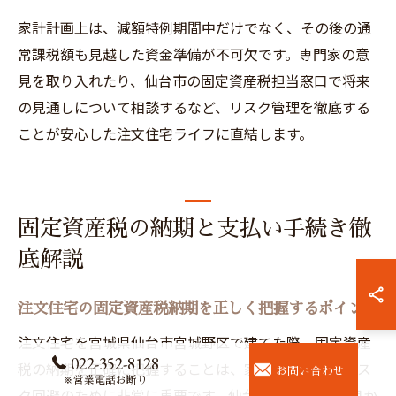
家計計画上は、減額特例期間中だけでなく、その後の通
常課税額も見越した資金準備が不可欠です。専門家の意
見を取り入れたり、仙台市の固定資産税担当窓口で将来
の見通しについて相談するなど、リスク管理を徹底する
ことが安心した注文住宅ライフに直結します。
固定資産税の納期と支払い手続き徹
底解説
注文住宅の固定資産税納期を正しく把握するポイント
注文住宅を宮城県仙台市宮城野区で建てた際、固定資産
022-352-8128
税の納期を正確に把握することは、家計管理や滞納リス
お問い合わせ
※営業電話お断り
ク回避のために非常に重要です。仙台市では例年、4月か