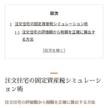
目次
注文住宅の固定資産税シミュレーション術
注文住宅の評価額から税額を正確に算出す
る方法
仙台市の固定資産税平均を活用した注文住
宅の試算例
注文住宅で知るべき仙台市の固定資産税計
算ポイント
注文住宅の固定資産税を減額する実践シミ
注文住宅の固定資産税シミュレーシ
ュレーション
ョン術
固定資産税が家計に与える影響と注文住宅
の備え方
注文住宅の評価額から税額を正確に算出する方法