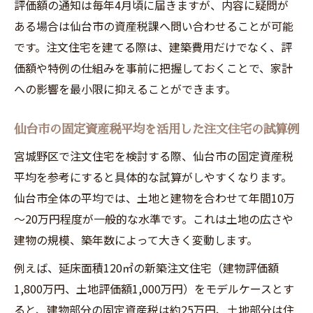
評価額の通知は毎年4月頃に届きますが、内容に疑問が
固定資産税納期や支払い方法で損をしない
ある場合は仙台市の資産税課へ問い合わせることが可能
注文住宅の工夫
です。注文住宅を建てる際は、建築費用だけでなく、評
宮城野区で注文住宅を建てる際の税額調整
価額や特例の仕組みを事前に把握しておくことで、家計
ポイント
への影響を最小限に抑えることができます。
固定資産税が高い場合の注文住宅における
対応策
仙台市の固定資産税平均を活用した注文住宅の試算例
注文住宅購入前に知るべき税務相談の重要
宮城野区で注文住宅を検討する際、仙台市の固定資産税
性
平均を参考にすると具体的な試算がしやすくなります。
新築一戸建ての評価額と減額特例の活用法
仙台市全体の平均では、土地と建物を合わせて年間10万
注文住宅の評価額を左右するポイントと算
～20万円程度が一般的な水準です。これは土地の広さや
出方法
建物の規模、築年数によって大きく変動します。
新築一戸建てに適用される減額特例の具体
例えば、延床面積120㎡の新築注文住宅（建物評価額
的内容
1,800万円、土地評価額1,000万円）をモデルケースとす
注文住宅に有利な評価額調整と減額特例の
ると、建物部分の固定資産税は約25万円、土地部分は住