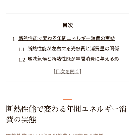
目次
断熱性能で変わる年間エネルギー消費の実態
断熱性能が左右する光熱費と消費量の関係
地域気候と断熱性能が年間消費に与える影
響
断熱性能別にみるエネルギー消費の違い
断熱性能で比較する快適性とコストバラン
ス
窓や断熱材選びで変わるエネルギー効率
断熱性能で変わる年間エネルギー消
宮城県仙台市若林区の住宅選びで重要な断熱性
費の実態
能