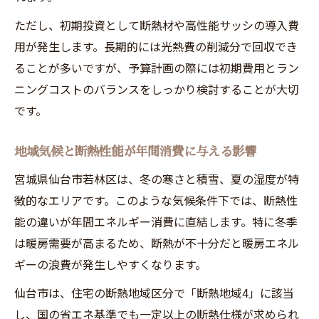
効率的な断熱設計で光熱費を賢く節約
ただし、初期投資として断熱材や高性能サッシの導入費
断熱性能と設備選びのバランスが重要
用が発生します。長期的には光熱費の削減分で回収でき
ることが多いですが、予算計画の際には初期費用とラン
家全体の断熱性能を高める具体的な対策
ニングコストのバランスをしっかり検討することが大切
断熱性能の良い家に住むメリットとは
です。
仙台市の住宅補助金と断熱性能活用の極意
断熱性能向上で活用できる住宅補助金情報
地域気候と断熱性能が年間消費に与える影響
2025年・2026年の住宅補助金と断熱性能
宮城県仙台市若林区は、冬の寒さと積雪、夏の湿度が特
断熱性能重視の補助金活用術を解説
徴的なエリアです。このような気候条件下では、断熱性
新築・改修向け補助金と断熱性能の組み合
能の違いが年間エネルギー消費に直結します。特に冬季
わせ
は暖房需要が高まるため、断熱が不十分だと暖房エネル
断熱性能の違いで補助金対象が変わる理由
ギーの浪費が発生しやすくなります。
省エネ住宅の未来を若林区で掴むためのヒント
仙台市は、住宅の断熱地域区分で「断熱地域4」に該当
断熱性能が切り開く若林区の省エネ住宅
し、国の省エネ基準でも一定以上の断熱仕様が求められ