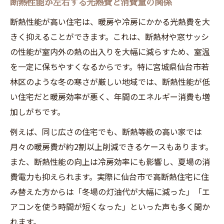
断熱性能が左右する光熱費と消費量の関係
若林区で求められる断熱性能の基準とは
断熱性能が住宅選びに不可欠な理由を解説
断熱性能が高い住宅は、暖房や冷房にかかる光熱費を大
きく抑えることができます。これは、断熱材や窓サッシ
気候区分に合わせた断熱性能の最適化方法
の性能が室内外の熱の出入りを大幅に減らすため、室温
資産価値を高める断熱性能の選び方
を一定に保ちやすくなるからです。特に宮城県仙台市若
断熱性能が左右する快適な住環境の実現例
林区のような冬の寒さが厳しい地域では、断熱性能が低
快適な暮らしへ導く断熱性能の基礎知識
い住宅だと暖房効率が悪く、年間のエネルギー消費も増
断熱性能の基本を知り住宅選びの土台に
加しがちです。
断熱材の種類と性能の違いを徹底解説
例えば、同じ広さの住宅でも、断熱等級の高い家では
窓性能が断熱性能に与える効果とは
月々の暖房費が約2割以上削減できるケースもあります。
断熱性能向上で実現できる快適性とは
また、断熱性能の向上は冷房効率にも影響し、夏場の消
断熱性能の基準値から見る家づくりの要点
費電力も抑えられます。実際に仙台市で高断熱住宅に住
年間エネルギー消費削減を実現する家づくりの
み替えた方からは「冬場の灯油代が大幅に減った」「エ
工夫
アコンを使う時間が短くなった」といった声も多く聞か
れます。
断熱性能強化が年間消費削減の第一歩