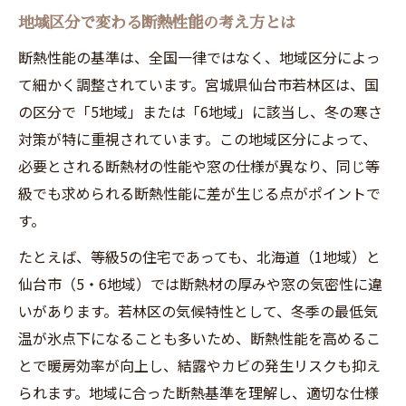
ント
地域区分で変わる断熱性能の考え方とは
補助金対象となる断熱性能の基準を解説
断熱性能の基準は、全国一律ではなく、地域区分によっ
実際のUA値や等級選定のポイントを解説
て細かく調整されています。宮城県仙台市若林区は、国
断熱性能とUA値の関係と選び方のコツ
の区分で「5地域」または「6地域」に該当し、冬の寒さ
最適な断熱等級選定の基準と判断方法
対策が特に重視されています。この地域区分によって、
UA値から見る断熱性能の違いと実用性
必要とされる断熱材の性能や窓の仕様が異なり、同じ等
級でも求められる断熱性能に差が生じる点がポイントで
断熱性能の等級ごとに必要な施工精度
す。
断熱性能を意識したUA値の比較と注意点
高断熱住宅がもたらす健康と節約の真実
たとえば、等級5の住宅であっても、北海道（1地域）と
仙台市（5・6地域）では断熱材の厚みや窓の気密性に違
断熱性能向上で健康リスクが減る理由
いがあります。若林区の気候特性として、冬季の最低気
断熱性能強化が家計の光熱費に与える効果
温が氷点下になることも多いため、断熱性能を高めるこ
高断熱住宅で得られる暮らしの安心感とは
とで暖房効率が向上し、結露やカビの発生リスクも抑え
断熱性能がもたらす長期的な経済メリット
られます。地域に合った断熱基準を理解し、適切な仕様