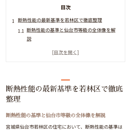
目次
断熱性能の最新基準を若林区で徹底整理
断熱性能の基準と仙台市等級の全体像を解
説
地域区分で変わる断熱性能の考え方とは
断熱性能基準の変更点と新しい等級制度
仙台市の断熱等級と補助金の関係性を整理
せんだい健幸省エネ住宅補助金と断熱性能
要件
断熱性能の最新基準を若林区で徹底
等級ごとに見る断熱性能の違いと快適性
整理
断熱性能等級5・6・7の違いと特徴を比較
断熱性能の基準と仙台市等級の全体像を解説
仙台市断熱等級による快適性の違いを解説
宮城県仙台市若林区の住宅において、断熱性能の基準は
断熱性能が変わると体感温度はどうなるか