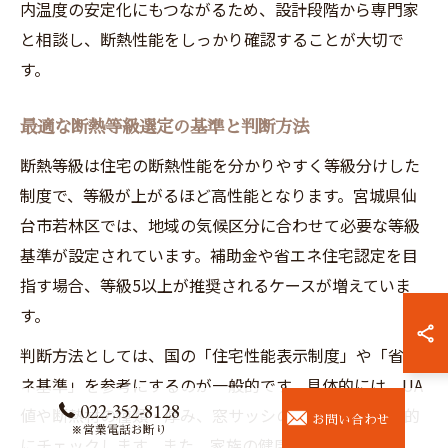
内温度の安定化にもつながるため、設計段階から専門家
と相談し、断熱性能をしっかり確認することが大切で
す。
最適な断熱等級選定の基準と判断方法
断熱等級は住宅の断熱性能を分かりやすく等級分けした
制度で、等級が上がるほど高性能となります。宮城県仙
台市若林区では、地域の気候区分に合わせて必要な等級
基準が設定されています。補助金や省エネ住宅認定を目
指す場合、等級5以上が推奨されるケースが増えていま
す。
判断方法としては、国の「住宅性能表示制度」や「省エ
ネ基準」を参考にするのが一般的です。具体的には、UA
022-352-8128
値や断熱材の種類・厚み、窓サッシの性能などを総合的
お問い合わせ
※営業電話お断り
にチェックします。また、家族の健康や光熱費の削減、