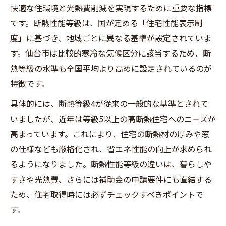
快適な住環境と光熱費削減を実現するために重要な指標
断熱性能の違いが光熱費に及ぼす影響とは
です。断熱性能等級は、国が定める「住宅性能表示制
等級6や7で得られる断熱性能の実際の効果
度」に基づき、地域ごとに異なる基準が設定されていま
暮らしやすさは断熱等級にどう影響する？
す。仙台市は比較的寒冷な気候区分に該当するため、断
断熱性能の向上が室温の安定に与える影響
熱等級の水準も全国平均より高めに設定されているのが
断熱等級とヒートショック予防の関係性
特徴です。
断熱性能強化で冬の浴室やトイレが快適に
具体的には、断熱等級4が従来の一般的な基準とされて
断熱性能が暮らしの光熱費削減にどう貢献
いましたが、近年は等級5以上の高断熱住宅へのニーズが
断熱性能等級アップの住み心地実例を紹介
高まっています。これにより、住宅の断熱材の厚みや窓
補助金活用で断熱性能を高める方法とは
の仕様なども厳格化され、省エネ性能の向上が求められ
るようになりました。断熱性能等級の違いは、暮らしや
断熱性能向上に使える仙台市住宅補助金
すさや光熱費、さらには補助金の申請要件にも直結する
せんだい健幸省エネ住宅補助金の申請条件
ため、住宅取得時には必ずチェックすべきポイントで
断熱性能基準を満たすための補助金活用法
す。
内窓補助金やリフォーム補助金の活用ポイ