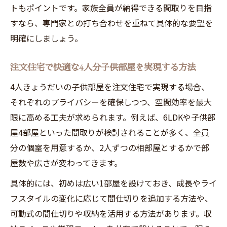
快適な生活動線を考えた注文住宅の配置ポ
トもポイントです。家族全員が納得できる間取りを目指
イント
すなら、専門家との打ち合わせを重ねて具体的な要望を
明確にしましょう。
注文住宅で子供部屋とリビングの連携設計
法
注文住宅で快適な4人分子供部屋を実現する方法
将来を見据えた子供部屋の配置アイデア集
4人きょうだいの子供部屋を注文住宅で実現する場合、
注文住宅で叶える将来対応型子供部屋配置
それぞれのプライバシーを確保しつつ、空間効率を最大
術
限に高める工夫が求められます。例えば、6LDKや子供部
家族構成の変化に強い注文住宅の間取り実
屋4部屋といった間取りが検討されることが多く、全員
例
分の個室を用意するか、2人ずつの相部屋とするかで部
リフォームにも対応しやすい注文住宅の提
屋数や広さが変わってきます。
案
具体的には、初めは広い1部屋を設けておき、成長やライ
成長後も快適な注文住宅の子供部屋設計法
フスタイルの変化に応じて間仕切りを追加する方法や、
将来分割も可能な注文住宅の間取りアイデ
可動式の間仕切りや収納を活用する方法があります。収
ア