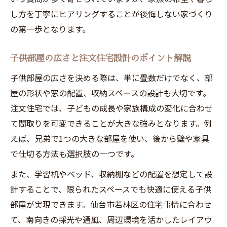
4人家族でも使いやすい子供部屋の注文住宅
し方を丁寧にヒアリングすることが後悔しない家づくり
事例
の第一歩となります。
注文住宅で実現する子供部屋分割と将来の
対応
子供部屋の広さと注文住宅設計のポイント解説
子供部屋の配置と注文住宅の後悔しない選
子供部屋の広さを決める際は、単に畳数だけでなく、部
択法
屋の形状や窓の配置、収納スペースの設計も大切です。
注文住宅で実践する収納充実の子供部屋づ
注文住宅では、子どもの成長や家族構成の変化に合わせ
くり
て間取りを可変できることが大きな強みとなります。例
効率的な空間活用で快適な注文住宅生活
えば、兄弟で1つの大きな部屋を使い、後から壁や家具
注文住宅で叶える効率的な子供部屋空間活
で仕切る方法も選択肢の一つです。
用術
また、学習机やベッド、収納棚などの配置を想定して設
収納と動線を意識した注文住宅子供部屋づ
計することで、限られたスペースでも快適に使える子供
くり
部屋が実現できます。仙台市若林区の住宅事情に合わせ
4人家族向け注文住宅の空間効率アップ術
て、南向きの採光や通風、周辺環境を活かしたレイアウ