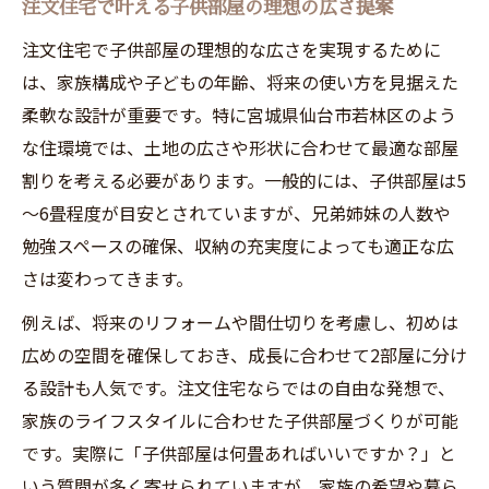
較
注文住宅で叶える子供部屋の理想の広さ提案
家族の成長に寄り添う柔軟な6LDK間取り設計
注文住宅で子供部屋の理想的な広さを実現するために
注文住宅で叶える6LDK間取りと家族の変化
は、家族構成や子どもの年齢、将来の使い方を見据えた
対応
柔軟な設計が重要です。特に宮城県仙台市若林区のよう
6人家族に最適な6LDK間取りと注文住宅の
な住環境では、土地の広さや形状に合わせて最適な部屋
魅力
割りを考える必要があります。一般的には、子供部屋は5
～6畳程度が目安とされていますが、兄弟姉妹の人数や
注文住宅で4人以上向け6LDK間取りの設計
勉強スペースの確保、収納の充実度によっても適正な広
術
さは変わってきます。
6LDK間取りを注文住宅で柔軟に設計するコ
ツ
例えば、将来のリフォームや間仕切りを考慮し、初めは
2階建て6LDK注文住宅の空間活用アイデア
広めの空間を確保しておき、成長に合わせて2部屋に分け
る設計も人気です。注文住宅ならではの自由な発想で、
間取り選びで後悔しない子供部屋の工夫
家族のライフスタイルに合わせた子供部屋づくりが可能
注文住宅で後悔しない子供部屋間取りの工
です。実際に「子供部屋は何畳あればいいですか？」と
夫
いう質問が多く寄せられていますが、家族の希望や暮ら