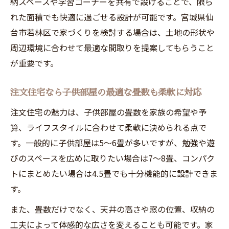
納スペースや学習コーナーを共有で設けることで、限ら
注文住宅で理想の子供部屋と暮らしを叶える
れた面積でも快適に過ごせる設計が可能です。宮城県仙
注文住宅で家族全員が快適な暮らしを実現
台市若林区で家づくりを検討する場合は、土地の形状や
注文住宅で理想的な子供部屋を作るポイン
周辺環境に合わせて最適な間取りを提案してもらうこと
ト
が重要です。
注文住宅で叶える将来安心の家づくりの秘
訣
注文住宅なら子供部屋の最適な畳数も柔軟に対応
子供部屋から考える注文住宅の間取り計画
注文住宅の魅力は、子供部屋の畳数を家族の希望や予
注文住宅で叶う家族の夢と快適な生活空間
算、ライフスタイルに合わせて柔軟に決められる点で
す。一般的に子供部屋は5～6畳が多いですが、勉強や遊
びのスペースを広めに取りたい場合は7～8畳、コンパク
トにまとめたい場合は4.5畳でも十分機能的に設計できま
す。
また、畳数だけでなく、天井の高さや窓の位置、収納の
工夫によって体感的な広さを変えることも可能です。家