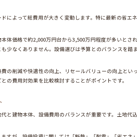
性能重視の注文住宅で選ぶべき設備とは
ードによって総費用が大きく変動します。特に最新の省エ
注文住宅におしゃれな最新設備を取り入れるコツ
。
宮城 注文住宅で人気のデザイン設備比較
体価格で約2,000万円台から3,500万円程度が多いと
注文住宅の性能とおしゃれを実現するポイント
とも少なくありません。設備選びは予算とのバランスを踏
宮城野区の注文住宅で失敗しないヒント
注文住宅で失敗しない設備選びの注意点
熱費の削減や快適性の向上、リセールバリューの向上とい
仙台 注文住宅の後悔しないポイント事例
ごとの費用対効果を比較検討することがポイントです。
宮城県 注文住宅ランキング活用のコツ
土地代込み注文住宅で陥りがちな失敗とは
ト
注文住宅の設備選択で気をつけたいこと
地代と建物本体、設備費用のバランスが重要です。土地代
しますが、設備投資に関しては「断熱」「耐震」「省エネ