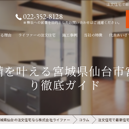
注文住宅で
022-352-8128
※弊社への営業を目的としたお問い合わせはご遠慮ください。
れる理由
ライファーの注文住宅
施工事例
当社の特徴
代表あいさ
新築
備を叶える宮城県仙台市
リフォーム
り徹底ガイド
リノベーション
無垢材
自由設計
城県仙台の注文住宅なら株式会社ライファー
コラム
注文住宅で最新住