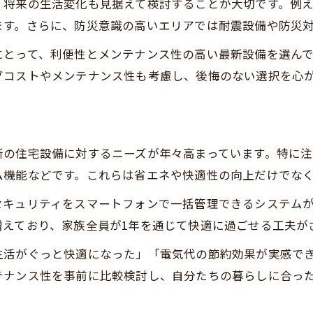
将来の生活変化も見据えて検討することが大切です。例え
仙台 注文住宅 相場の目安と決め方のコツ
ます。さらに、防災意識の高いエリアでは耐震設備や防災
注文住宅で設備費用を抑える比較ポイント
にとって、利便性とメンテナンス性の高い最新設備を選ん
宮城県 注文住宅ランキングで見る相場動向
グコストやメンテナンス性も考慮し、後悔のない選択を心
土地代込みの注文住宅費用と設備バランス
おしゃれ設備導入時の価格の考え方
土地代込みで考える注文住宅の進め方
新の住宅設備に対するニーズが年々高まっています。特に
注文住宅 土地代込みの資金計画の立て方
ム機能などです。これらは省エネや快適性の向上だけでな
仙台 注文住宅で土地と設備を同時に考える
セキュリティをスマートフォンで一括管理できるシステム
土地選びから設備選定までの注文住宅手順
増えており、家族全員が1年を通じて快適に過ごせる工夫が
宮城 注文住宅 相場を土地代込みで把握する
生活がぐっと快適になった」「電気代の節約効果が実感で
工務店ランキングを活かした土地探しの秘訣
テナンス性を事前に比較検討し、自分たちの暮らしに合っ
おしゃれと性能を両立させる注文住宅術
仙台 注文住宅 おしゃれと快適性を両立する方法