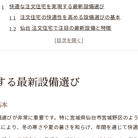
快適な注文住宅を実現する最新設備選び
注文住宅の快適性を高める設備選びの基本
仙台 注文住宅で注目の最新設備と特徴
宮城 注文住宅 相場と設備の関係を知る
注文住宅 土地代込みの設備投資ポイント
宮城県の工務店ランキングと設備傾向を比較
最新住宅設備で暮らしが変わる理由
する最新設備選び
注文住宅が叶える最新設備のメリットとは
仙台 注文住宅ならではの暮らしの変化事例
省エネ設備が注文住宅の満足度に与える影響
基本
おしゃれと機能性を両立する注文住宅設備
備選びが非常に重要です。特に宮城県仙台市宮城野区のよ
宮城 注文住宅の実例に見る設備の進化
れにより、冬の寒さや夏の暑さを和らげ、年間を通じて快適
注文住宅の相場感や設備の比較ポイント