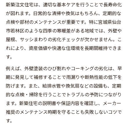
新築注文住宅の快適性を高める室内環境対
新築注文住宅は、適切な基本ケアを行うことで長寿命化
策
が図れます。日常的な清掃や換気はもちろん、定期的な
仙台市注文住宅の特徴と家族向け住まい方
点検や部材のメンテナンスが重要です。特に宮城県仙台
市若林区のような四季の寒暖差がある地域では、外壁や
建売住宅との違いを活かした快適メンテナ
屋根、サッシまわりの劣化チェックが欠かせません。こ
ンス
れにより、資産価値や快適な住環境を長期間維持できま
仙台若林で暮らすなら知っておくべき換気
す。
法
東海住宅 評判を参考にした快適性の工夫
例えば、外壁塗装のひび割れやコーキングの劣化は、早
期に発見して補修することで雨漏りや断熱性能の低下を
メンテナンス計画で安心の住まいを実現
防げます。また、給排水管や換気扇などの設備も、定期
新築注文住宅に重要な定期点検のポイント
的な点検・掃除を行うことでトラブルの予防につながり
仙台市リフォーム補助金の活用時期と注意
ます。新築住宅の説明書や保証内容を確認し、メーカー
点
推奨のメンテナンス時期を守ることも失敗しないコツで
住まいの資産価値を守る長期メンテナンス
す。
計画