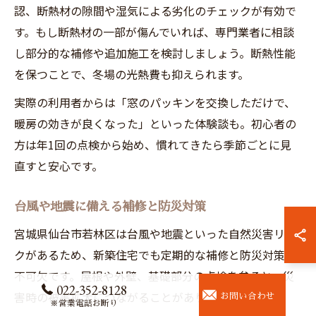
認、断熱材の隙間や湿気による劣化のチェックが有効で
す。もし断熱材の一部が傷んでいれば、専門業者に相談
し部分的な補修や追加施工を検討しましょう。断熱性能
を保つことで、冬場の光熱費も抑えられます。
実際の利用者からは「窓のパッキンを交換しただけで、
暖房の効きが良くなった」といった体験談も。初心者の
方は年1回の点検から始め、慣れてきたら季節ごとに見
直すと安心です。
台風や地震に備える補修と防災対策
宮城県仙台市若林区は台風や地震といった自然災害リス
クがあるため、新築住宅でも定期的な補修と防災対策が
不可欠です。屋根や外壁、基礎部分の点検を怠ると、災
022-352-8128
害時の被害拡大につながることがあります。
お問い合わせ
※営業電話お断り