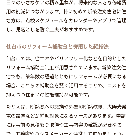
日々の小さなケアの積み重ねが、将来的な大きな修繕費
リホープ 仙台若林利用者のメンテナンス体
用の削減につながります。特に初めて新築注文住宅に住
験談
む方は、点検スケジュールをカレンダーやアプリで管理
安心を保つための記録管理と習慣づくり
し、見落としを防ぐ工夫がおすすめです。
住環境向上に効く新築住宅の日常点検
新築注文住宅の快適さを保つ点検チェック
仙台市のリフォーム補助金と併用した維持法
建売 おしゃれ住宅オーナーが実践する習慣
仙台市では、省エネやバリアフリー化などを目的とした
仙台市での気候に合った日常メンテナンス
リフォーム補助金制度が用意されています。新築注文住
法
宅でも、築年数の経過とともにリフォームが必要になる
住宅の省エネ性能を維持する日々の工夫
場合、これらの補助金を賢く活用することで、コストを
抑えつつ住まいの性能維持が可能です。
東海住宅 評判を活かした点検ポイント
宮城の気候に合わせた住まいの守り方
たとえば、断熱窓への交換や外壁の断熱改修、太陽光発
新築注文住宅で防ぐ結露とカビ対策の基本
電の設置などが補助対象になるケースがあります。申請
には事前の見積もり取得や工事内容の確認が必要なの
仙台市の冬に強い断熱メンテナンス術
で、工務店やハウスメーカーと連携して進めましょう。