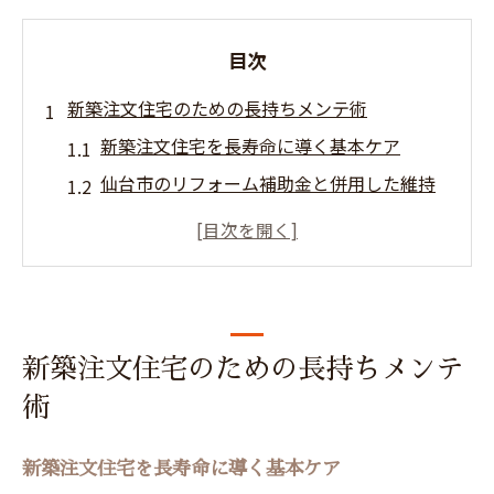
目次
新築注文住宅のための長持ちメンテ術
新築注文住宅を長寿命に導く基本ケア
仙台市のリフォーム補助金と併用した維持
法
ローコスト新築住宅で実践する節約メンテ
ナンス
リホープ仙台若林周辺で注目の修繕ポイン
ト
新築注文住宅のための長持ちメンテ
おしゃれな新築住宅に欠かせない日常点検
術
術
仙台市若林区で新築住宅を快適に保つ秘訣
新築注文住宅を長寿命に導く基本ケア