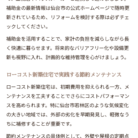
台風や地震に備える補修と防災対策
補助金の最新情報は仙台市の公式ホームページで随時更
宮城の気候特性を活かした快適な住まい方
新されているため、リフォームを検討する際は必ずチェ
新築住宅に必須の耐久性アップポイント
ックしてください。
将来を見据えた新築注文住宅の手入れ法
補助金を活用することで、家計の負担を減らしながら長
新築注文住宅の価値を守る長期メンテナン
く快適に暮らせます。将来的なバリアフリー化や設備更
ス術
新も視野に入れ、計画的な維持管理を心がけましょう。
東海住宅 評判を活かした修繕プラン作成法
仙台市注文住宅で老後も安心できる家づく
ローコスト新築住宅で実践する節約メンテナンス
り
ローコスト新築住宅は、初期費用を抑えられる一方、メ
子育て世帯におすすめの将来設計と点検習
ンテナンスを工夫することでさらにコストパフォーマン
慣
スを高められます。特に仙台市若林区のような気候変化
リホープ仙台若林の評判から学ぶ手入れの
の大きい地域では、外部の劣化を早期発見し、軽微なう
コツ
ちに補修することが重要です。
節約メンテナンスの具体例として、外壁や屋根の定期点