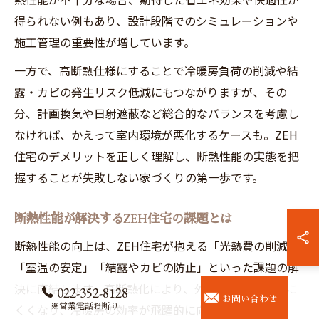
得られない例もあり、設計段階でのシミュレーションや
施工管理の重要性が増しています。
一方で、高断熱仕様にすることで冷暖房負荷の削減や結
露・カビの発生リスク低減にもつながりますが、その
分、計画換気や日射遮蔽など総合的なバランスを考慮し
なければ、かえって室内環境が悪化するケースも。ZEH
住宅のデメリットを正しく理解し、断熱性能の実態を把
握することが失敗しない家づくりの第一歩です。
断熱性能が解決するZEH住宅の課題とは
断熱性能の向上は、ZEH住宅が抱える「光熱費の削減」
「室温の安定」「結露やカビの防止」といった課題の解
決に直結します。高断熱化により、外気の影響を受けに
022-352-8128
お問い合わせ
※営業電話お断り
くくなり、冷暖房の効率が飛躍的に向上します。