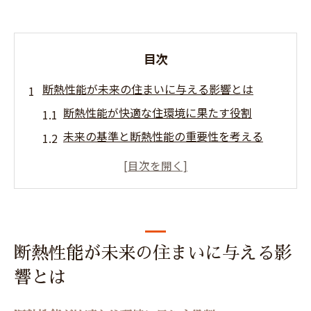
目次
断熱性能が未来の住まいに与える影響とは
断熱性能が快適な住環境に果たす役割
未来の基準と断熱性能の重要性を考える
ZEH住宅と断熱等級の関係性を知る
断熱性能向上が家計負担軽減に直結する理
由
断熱性能で変わる健康と安心な暮らし
断熱性能が未来の住まいに与える影
ゼロエネルギー住宅で両立する快適性と節約術
響とは
断熱性能で実現する快適なゼロエネルギー
住宅