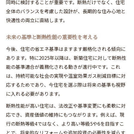
同時に検討することが重要です。断熱だけでなく、住宅
2025年以降の断熱性能基準を詳しく解説
全体のバランスを考慮した設計が、長期的な住み心地と
断熱性能強化で変わる未来の住まい像
快適性の両立に直結します。
ZEH住宅の断熱性能が迎える新時代に注目
未来の基準と断熱性能の重要性を考える
断熱等級引き上げで生まれる快適な生活
今後、住宅の省エネ基準はますます厳格化される傾向に
省エネ基準義務化と断熱性能の展望を考察
あります。特に2025年以降は、新築住宅に対して断熱性
ZEH住宅のデメリットと断熱性能の意外な関係
能の基準適合が義務化される動きが進行中です。これ
ZEH住宅のデメリットと断熱性能の実態分
は、持続可能な社会の実現や温室効果ガス削減目標に対
析
応するためであり、今住宅を選ぶ際は将来の基準も視野
断熱性能が解決するZEH住宅の課題とは
に入れる必要があります。
ZEH住宅で見逃せない断熱性能の効果
断熱性能が高い住宅は、法改正や基準変更にも柔軟に対
断熱性能の視点で考えるZEH住宅の選び方
応でき、資産価値の維持にもつながります。例えば、現
ZEH住宅デメリットを断熱性能で最小化
行の断熱等級4ではなく、より高い等級5や6を目指すこ
光熱費を抑える断熱性能活用術を徹底ガイド
とで、将来的なリフォームや追加投資の必要性を減らす