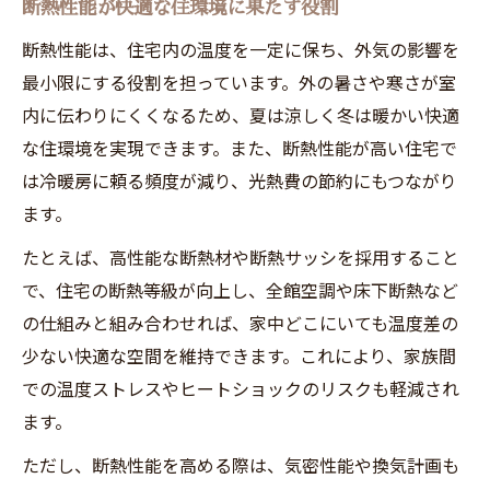
断熱性能が快適な住環境に果たす役割
節約に直結する断熱性能向上の工夫とは
断熱性能は、住宅内の温度を一定に保ち、外気の影響を
ZEH住宅の断熱等級と省エネ効果を徹底解
最小限にする役割を担っています。外の暑さや寒さが室
説
内に伝わりにくくなるため、夏は涼しく冬は暖かい快適
光熱費削減と断熱性能の深い関係を探る
な住環境を実現できます。また、断熱性能が高い住宅で
ZEH住宅デメリットを断熱性能で克服する
は冷暖房に頼る頻度が減り、光熱費の節約にもつながり
方法
ます。
高断熱化が進む中のZEH住宅最新基準解説
たとえば、高性能な断熱材や断熱サッシを採用すること
ZEH住宅基準と断熱性能のチェックポイン
で、住宅の断熱等級が向上し、全館空調や床下断熱など
ト
の仕組みと組み合わせれば、家中どこにいても温度差の
高断熱化で注目されるZEH住宅の特徴とは
少ない快適な空間を維持できます。これにより、家族間
断熱性能とZEH基準の最新動向を解説
での温度ストレスやヒートショックのリスクも軽減され
断熱等級アップがもたらすZEH住宅の利点
ます。
ZEH住宅で重視すべき断熱性能の選び方
ただし、断熱性能を高める際は、気密性能や換気計画も
2025年以降の断熱性能変化と住環境の展望