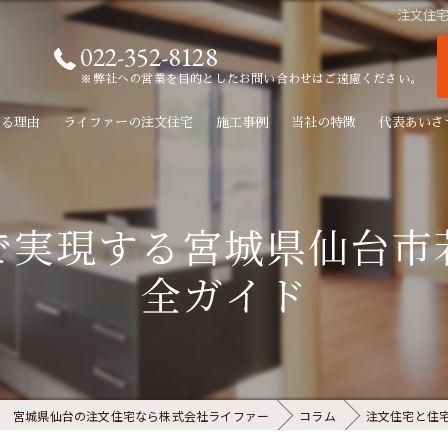
注文住
022-352-8128
※弊社への営業を目的としたお問い合わせはご遠慮ください。
れる理由
ライファーの注文住宅
施工事例
当社の特徴
代表あいさ
新築
で実現する宮城県仙台市
リフォーム
全ガイド
リノベーション
無垢材
自由設計
宮城県仙台の注文住宅なら株式会社ライファー
コラム
注文住宅と住