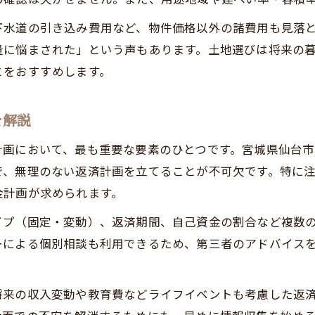
新築注文住宅と相性の良い返済プラン選び
下水道の引き込み費用など、物件価格以外の諸費用も見落
借り換えやつなぎ融資の活用方法解説
量に悩まされた」という声もあります。土地選びは将来の
とをおすすめします。
無理のない資金計画で長期安定を目指す秘訣
返済期間やボーナス併用の検討ポイント
を解説
家族の安心へ導く新築計画の進め方
家族構成に合わせた新築注文住宅の提案法
計画において、最も重要な要素のひとつです。宮城県仙台
で、無理のない返済計画を立てることが不可欠です。特に
生活スタイルに合う間取りの考え方と工夫
金計画が求められます。
住宅ローン返済と家計管理のバランスを取る
不安を減らすための資金シミュレーション活用
イプ（固定・変動）、返済期間、自己資金の割合など複数
ーによる個別相談も利用できるため、第三者のアドバイス
将来の維持費まで見据えた新築計画の重要性
将来の収入変動や教育費などライフイベントも考慮した返