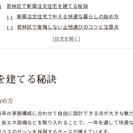
若林区で新築注文住宅を建てる秘訣
新築注文住宅で叶える快適な暮らしの始め方
若林区で後悔しない土地選びのコツと注意点
住宅ローンを見据えた資金計画の基本を解説
新築注文住宅に強い建築会社の選び方ポイント
ホームセレクト住宅ローン活用で理想の実現
住宅ローン選びが家づくりの第一歩に
を建てる秘訣
新築注文住宅のための住宅ローン基礎知識
金利や返済方法の選び方と比較ポイント
仙台銀行住宅ローンを活用した家計見直し術
始め方
安心して借りるための住宅ローンシミュレーショ
将来の家族構成に合わせて自由に設計できる点が大きな魅
家づくりを支える最適な資金調達の考え方
、省エネ設備などを取り入れることで、一年を通して快適
理想を叶える新築注文住宅資金計画術
ガラスのサッシを採用するケースが増えています。