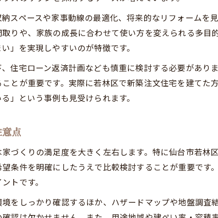
新築注文住宅に必要な資金計画の立て方
収納スペースや家事動線の最適化、将来的なリフォームを
建物費用と諸費用を賢く管理するポイント
間取りや、家族の成長に合わせて使い方を変えられる多目
3,000万建売諸費用との違いを理解しよう
まい」を実現しやすいのが特徴です。
長期的な家計安定を意識したローンプラン作成術
び、住宅ローン返済計画なども慎重に検討する必要があり
住宅ローン返済負担を軽減する賢い方法
ることが重要です。実際に若林区で新築注文住宅を建てた
いる」という事例も見受けられます。
安心して進める家づくりサポート術
新築注文住宅計画を支えるサポート体制とは
注意点
間取り診断や相談窓口の活用メリット
ライフプラン診断で不安を減らす方法
は家づくりの満足度を大きく左右します。特に仙台市若林
外構・維持費も見据えた家づくりサポート
希望条件を明確にしたうえで比較検討することが重要です
イントです。
住宅ローンに強いスタッフとの連携術
金利や返済プランの賢い見直し方とは
環境をしっかり確認するほか、ハザードマップや地盤調査
の確認は欠かせません。また、用途地域や建ぺい率・容積
金利動向を踏まえた住宅ローン見直し術