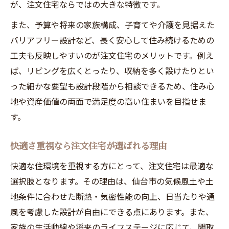
が、注文住宅ならではの大きな特徴です。
注文住宅ならではの住み心地向上ポイント
住みやすさを追求した注文住宅実例紹介
また、予算や将来の家族構成、子育てや介護を見据えた
バリアフリー設計など、長く安心して住み続けるための
快適さと安心を求める家づくりのヒント
工夫も反映しやすいのが注文住宅のメリットです。例え
快適さと安心を両立する注文住宅の条件比
ば、リビングを広くとったり、収納を多く設けたりとい
較
った細かな要望も設計段階から相談できるため、住み心
注文住宅で実現する防災対策と安心設計
地や資産価値の両面で満足度の高い住まいを目指せま
省エネ住宅で叶える快適な暮らし方
す。
快適さを高める注文住宅の最新設備
家族が安心できる注文住宅のチェックポイ
快適さ重視なら注文住宅が選ばれる理由
ント
快適な住環境を重視する方にとって、注文住宅は最適な
省エネと防災を備えた注文住宅の魅力
選択肢となります。その理由は、仙台市の気候風土や土
省エネ・防災に優れた注文住宅設備一覧
地条件に合わせた断熱・気密性能の向上、日当たりや通
注文住宅で選ぶ省エネ性能のポイント
風を考慮した設計が自由にできる点にあります。また、
家族の生活動線や将来のライフステージに応じて、間取
防災意識が高まる注文住宅の設計術