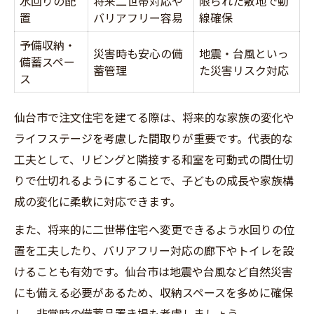
水回りの配
将来二世帯対応や
限られた敷地で動
置
バリアフリー容易
線確保
予備収納・
災害時も安心の備
地震・台風といっ
備蓄スペー
蓄管理
た災害リスク対応
ス
仙台市で注文住宅を建てる際は、将来的な家族の変化や
ライフステージを考慮した間取りが重要です。代表的な
工夫として、リビングと隣接する和室を可動式の間仕切
りで仕切れるようにすることで、子どもの成長や家族構
成の変化に柔軟に対応できます。
また、将来的に二世帯住宅へ変更できるよう水回りの位
置を工夫したり、バリアフリー対応の廊下やトイレを設
けることも有効です。仙台市は地震や台風など自然災害
にも備える必要があるため、収納スペースを多めに確保
し、非常時の備蓄品置き場も考慮しましょう。