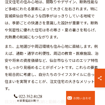
注文住宅の住み心地は、間取りやデザイン、断熱性能な
ど多岐にわたる要素によって大きく左右されます。特に
宮城県仙台市のような四季がはっきりしている地域で
は、季節ごとの快適さを意識した設計が重要です。断熱
や気密性に優れた住宅は冬の寒さ・夏の暑さを和らげ、
光熱費の削減にもつながります。
また、土地選びや周辺環境も住み心地に直結します。例
えば、通勤・通学の利便性、周辺の教育・医療施設、治
安や将来の資産価値など、仙台市ならではのエリア特性
をしっかり見極めることがポイントです。これらの要素
を総合的に考慮し、自分たちのライフスタイルに合った
住まいを実現することが、注文住宅の大きなメリットで
す。
022-352-8128
お問い合わせ
※営業電話お断り
注文住宅で叶える収納と動線の最適化