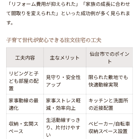
「リフォーム費用が抑えられた」「家族の成長に合わせ
て間取りを変えられた」といった成功例が多く見られま
す。
子育て世代が安心できる注文住宅の工夫
仙台市でのポイン
工夫内容
主なメリット
ト
リビングと子
見守り・安全性
限られた敷地でも
ども部屋の配
アップ
快適動線実現
置
家事動線の最
家事ストレス軽
キッチンと洗面所
適化
減・効率向上
の近接配置
生活動線すっき
収納・玄関ス
ベビーカー/自転車
り、片付けやす
ペース
収納スペース設置
い