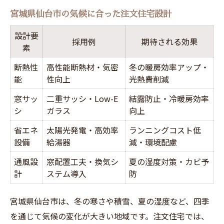
宮城県仙台市の気候に合った注文住宅設計
設計要
採用例
期待される効果
素
断熱性
高性能断熱材・気密
冬の暖房効率アップ・
能
性向上
光熱費削減
窓サッ
二重サッシ・Low-E
結露防止・冷暖房効率
シ
ガラス
向上
省エネ
太陽光発電・高効率
ランニングコスト低
設備
給湯器
減・環境配慮
通風設
窓配置工夫・換気シ
夏の湿度対策・カビ予
計
ステム導入
防
宮城県仙台市は、冬の寒さや積雪、夏の湿度など、四季
を通じて気候の変化が大きい地域です。注文住宅では、