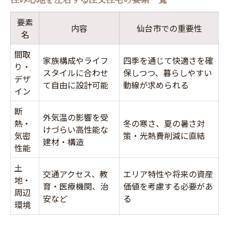
要素
内容
仙台市での重要性
名
間取
家族構成やライフ
四季を通じて快適さを確
り・
スタイルに合わせ
保しつつ、暮らしやすい
デザ
て自由に設計可能
動線が求められる
イン
断
外気温の影響を受
熱・
冬の寒さ、夏の暑さ対
けづらい高性能な
気密
策・光熱費削減に直結
建材・構造
性能
土
交通アクセス、教
エリア特性や将来の資産
地・
育・医療機関、治
価値を考慮する必要があ
周辺
安など
る
環境