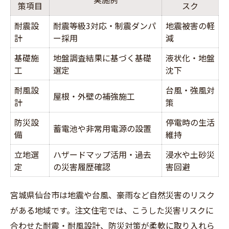
策項目
スク
耐震設
耐震等級3対応・制震ダンパ
地震被害の軽
計
ー採用
減
基礎施
地盤調査結果に基づく基礎
液状化・地盤
工
選定
沈下
耐風設
台風・強風対
屋根・外壁の補強施工
計
策
防災設
停電時の生活
蓄電池や非常用電源の設置
備
維持
立地選
ハザードマップ活用・過去
浸水や土砂災
定
の災害履歴確認
害回避
宮城県仙台市は地震や台風、豪雨など自然災害のリスク
がある地域です。注文住宅では、こうした災害リスクに
合わせた耐震・耐風設計、防災対策が柔軟に取り入れら