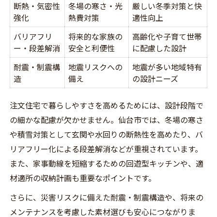
断熱・気密性
冬場の寒さ・光
厳しい冬季対策と快
強化
熱費対策
適性向上
バリアフリ
将来的な家族の
高齢化や子育て世帯
ー・段差解消
安全と利便性
に配慮した設計
耐震・制震構
地震リスクへの
地震が多い地域特有
造
備え
の設計ニーズ
注文住宅で暮らしやすさを高めるためには、設計段階で
の細かな配慮が欠かせません。仙台市では、冬場の寒さ
や積雪対策として玄関や水回りの断熱性を高めたり、バ
リアフリー化による段差解消などが重視されています。
また、家事動線を短縮するための回遊型キッチンや、適
材適所の収納計画も重要なポイントです。
さらに、災害リスクに備えた耐震・制震構造や、将来の
メンテナンスを考慮した素材選びも安心につながりま