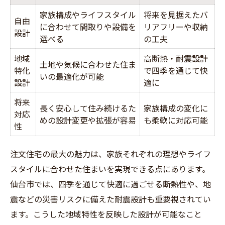
宮城県仙台市の気候に合った注文住宅設計
家族構成やライフスタイル
将来を見据えたバ
自由
注文住宅なら仙台市の災害対策も安心
に合わせて間取りや設備を
リアフリーや収納
設計
選べる
の工夫
仙台市の土地活用に強い注文住宅の特徴
地域
高断熱・耐震設計
家族の未来を見据えた住まい設計の極意
土地や気候に合わせた住ま
特化
で四季を通じて快
いの最適化が可能
家族構成別に考える注文住宅の設計例
設計
適に
将来性を見据えた間取りの工夫ポイント
将来
長く安心して住み続けるた
家族構成の変化に
注文住宅で叶えるライフステージ対応設計
対応
めの設計変更や拡張が容易
も柔軟に対応可能
性
子育て世代が安心できる注文住宅の工夫
長く快適に住むための注文住宅設計術
注文住宅の最大の魅力は、家族それぞれの理想やライフ
住み心地重視なら注文住宅がおすすめ
スタイルに合わせた住まいを実現できる点にあります。
住み心地を左右する注文住宅の要素一覧
仙台市では、四季を通じて快適に過ごせる断熱性や、地
注文住宅で叶える収納と動線の最適化
震などの災害リスクに備えた耐震設計も重要視されてい
快適な室内環境を作る注文住宅の工夫
ます。こうした地域特性を反映した設計が可能なこと