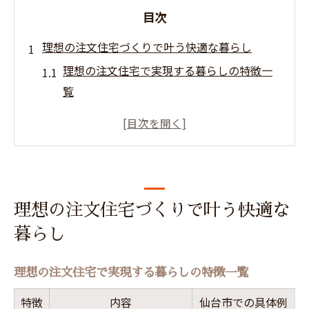
目次
理想の注文住宅づくりで叶う快適な暮らし
理想の注文住宅で実現する暮らしの特徴一
覧
快適さ重視なら注文住宅が選ばれる理由
家族構成に合う注文住宅の間取り工夫
注文住宅で叶えるライフスタイル別の快適
空間
注文住宅の暮らしやすさを高める設計ポイ
理想の注文住宅づくりで叶う快適な
ント
暮らし
注文住宅が宮城県仙台市に適する理由とは
理想の注文住宅で実現する暮らしの特徴一覧
仙台市で注文住宅を選ぶメリット比較表
地域特性を活かす注文住宅の魅力
特徴
内容
仙台市での具体例