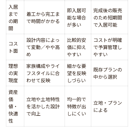
入居
即入居可
完成後の販売
まで
着工から完工ま
能な場合
のため短期間
の期
で時間がかかる
が多い
で入居可能
間
設計内容によっ
比較的安
コストが明確
コス
て変動／やや高
価に抑え
で予算管理し
ト面
め
やすい
やすい
理想
家族構成やライ
細かな要
既存プランの
の実
フスタイルに合
望を反映
中から選択
現度
わせて反映
しづらい
資産
価
立地や土地特性
均一的で
立地・プラン
値・
を活かした設計
特徴が出
による
快適
で向上
しにくい
性