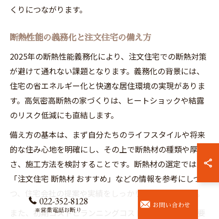
くりにつながります。
断熱性能の義務化と注文住宅の備え方
2025年の断熱性能義務化により、注文住宅での断熱対策
が避けて通れない課題となります。義務化の背景には、
住宅の省エネルギー化と快適な居住環境の実現がありま
す。高気密高断熱の家づくりは、ヒートショックや結露
のリスク低減にも直結します。
備え方の基本は、まず自分たちのライフスタイルや将来
的な住み心地を明確にし、その上で断熱材の種類や厚
さ、施工方法を検討することです。断熱材の選定では
「注文住宅 断熱材 おすすめ」などの情報を参考にしつ
つ、住宅会社の提案や実績をしっかり比較しましょう。
022-352-8128
お問い合わせ
※営業電話お断り
また、初期コストとランニングコストのバランスも重要