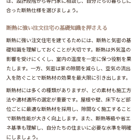
は、設計段階から専門家に相談し、自分たちの暮らしに
注文住宅で断熱気密性を両立させる方法
合った断熱仕様を選びましょう。
2025年断熱基準対応の注文住宅計画術
注文住宅で2025年断熱基準を満たすには
断熱に強い注文住宅の基礎知識を押さえる
断熱性能の義務化と注文住宅の備え方
断熱に強い注文住宅を建てるためには、断熱と気密の基
2025年以降の注文住宅断熱等級の変化
礎知識を理解しておくことが大切です。断熱は外気温の
断熱材選びで基準対応する注文住宅計画
影響を受けにくくし、室内の温度を一定に保つ役割を果
たします。一方、気密は家の隙間を減らし、空気の流出
注文住宅断熱性能アップの最新動向を解説
入を防ぐことで断熱材の効果を最大限に引き出します。
断熱性アップを目指すなら注文住宅が有利
注文住宅なら断熱性高い家が叶う理由
断熱材には多くの種類がありますが、どの素材も施工方
法や適材適所の選定が重要です。屋根や壁、床下など部
注文住宅で断熱性能を最大限高める方法
位ごとに最適な断熱材を採用し、隙間なく施工すること
断熱性アップのための注文住宅設計ポイン
で断熱性能が大きく向上します。また、断熱等級や省エ
ト
ネ基準も理解し、自分たちの住まいに必要な水準を明確
注文住宅と戸建て断熱DIYの違いと利点
にしましょう。