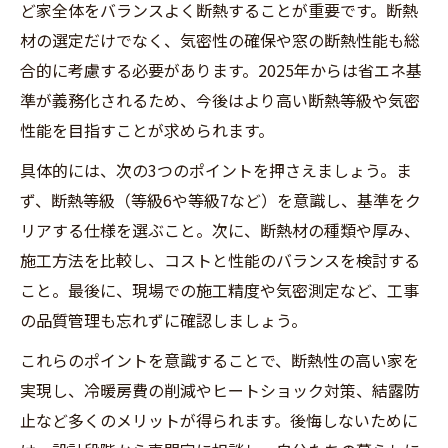
ど家全体をバランスよく断熱することが重要です。断熱
断熱性の高い家が持つ意外なデメリットも
材の選定だけでなく、気密性の確保や窓の断熱性能も総
解説
合的に考慮する必要があります。2025年からは省エネ基
注文住宅で重視すべき断熱等級の秘密
準が義務化されるため、今後はより高い断熱等級や気密
注文住宅の断熱等級が持つ意味を理解する
性能を目指すことが求められます。
断熱等級を上げるための注文住宅計画法
具体的には、次の3つのポイントを押さえましょう。ま
断熱等級の調べ方と最新基準のポイント
ず、断熱等級（等級6や等級7など）を意識し、基準をク
注文住宅で断熱等級6に対応するには
リアする仕様を選ぶこと。次に、断熱材の種類や厚み、
断熱性能ランキングと等級アップの関係性
施工方法を比較し、コストと性能のバランスを検討する
こと。最後に、現場での施工精度や気密測定など、工事
快適な暮らしを叶える注文住宅の断熱法
の品質管理も忘れずに確認しましょう。
注文住宅断熱で叶える一年中快適な住まい
これらのポイントを意識することで、断熱性の高い家を
家の断熱性能を上げる注文住宅の工夫
実現し、冷暖房費の削減やヒートショック対策、結露防
外断熱と内断熱の特徴と選び方を解説
止など多くのメリットが得られます。後悔しないために
戸建て断熱DIYのポイントと注意点