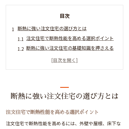
目次
断熱に強い注文住宅の選び方とは
注文住宅で断熱性能を高める選択ポイント
断熱に強い注文住宅の基礎知識を押さえる
注文住宅と断熱材の種類別メリット比較
家の断熱性能ランキングと選び方のコツ
注文住宅の断熱等級を上げるための工夫
高性能な断熱注文住宅の魅力を解説
断熱に強い注文住宅の選び方とは
注文住宅の高気密高断熱がもたらす快適性
高断熱注文住宅で実現する省エネ生活とは
注文住宅で断熱性能を高める選択ポイント
断熱性能が健康と家計に与えるメリット
注文住宅で断熱性能を高めるには、外壁や屋根、床下な
注文住宅の断熱性能ランキング活用術