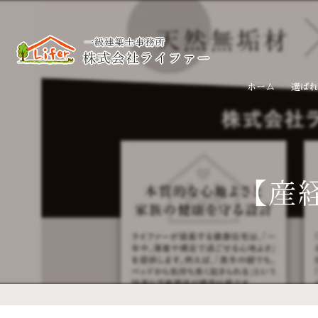
ホーム
選ば
【産