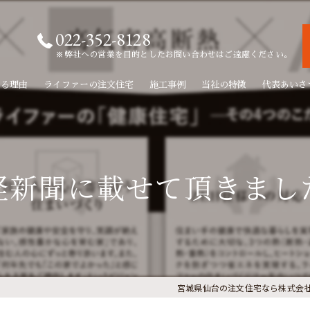
022-352-8128
※弊社への営業を目的としたお問い合わせはご遠慮ください。
れる理由
ライファーの注文住宅
施工事例
当社の特徴
代表あいさ
新築
リフォーム
経新聞に載せて頂きまし
リノベーション
無垢材
自由設計
宮城県仙台の注文住宅なら株式会