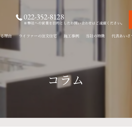
022-352-8128
※弊社への営業を目的としたお問い合わせはご遠慮ください。
れる理由
ライファーの注文住宅
施工事例
当社の特徴
代表あいさ
新築
リフォーム
コラム
リノベーション
無垢材
自由設計